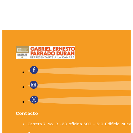
Contacto
Carrera 7 No. 8 -68 oficina 609 - 610 Edificio Nue