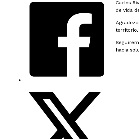
Carlos Ri
de vida d
Agradezco
territori
Seguiremo
hacia sol