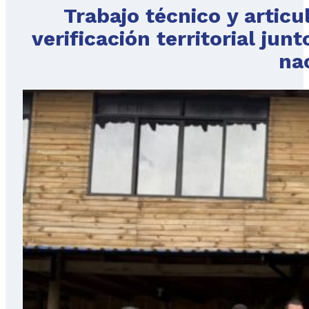
Trabajo técnico y artic
verificación territorial ju
na