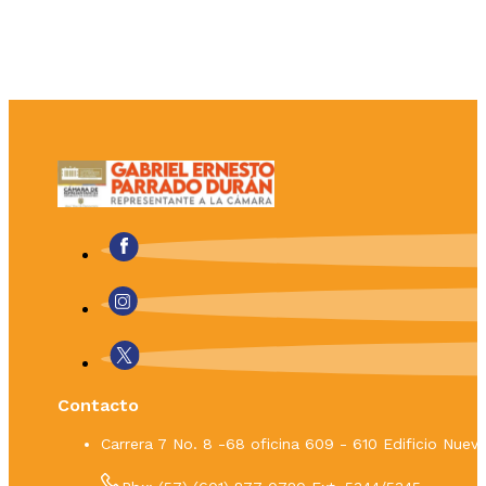
Contacto
Carrera 7 No. 8 -68 oficina 609 - 610 Edificio Nue