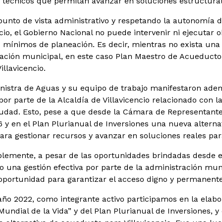
 técnicos que permitan avanzar en soluciones estructurale
punto de vista administrativo y respetando la autonomía de 
ncio, el Gobierno Nacional no puede intervenir ni ejecutar 
s mínimos de planeación. Es decir, mientras no exista una 
ación municipal, en este caso Plan Maestro de Acueducto,
illavicencio.
nistra de Aguas y su equipo de trabajo manifestaron adem
por parte de la Alcaldía de Villavicencio relacionado con
iudad. Esto, pese a que desde la Cámara de Representantes
 y en el Plan Plurianual de Inversiones una nueva alternat
ara gestionar recursos y avanzar en soluciones reales pa
emente, a pesar de las oportunidades brindadas desde el
do una gestión efectiva por parte de la administración mu
 oportunidad para garantizar el acceso digno y permanente 
año 2022, como integrante activo participamos en la elabo
Mundial de la Vida” y del Plan Plurianual de Inversiones, 