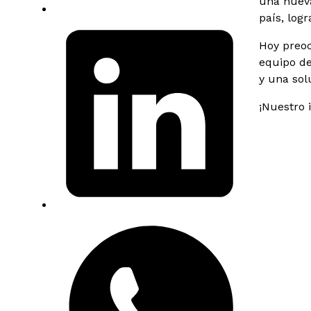
una nueva
país, log
Hoy preoc
equipo de
y una solu
¡Nuestro 