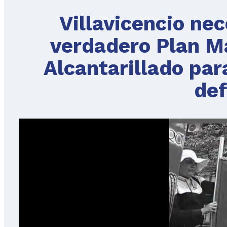
Villavicencio ne
verdadero Plan M
Alcantarillado par
def