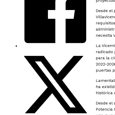
proyectos
Desde el 
Villavice
requisito
administr
necesita V
La Vicemi
radicado 
para la c
2022-2026
puertas p
Lamentabl
ha existi
histórica
Desde el 
Potencia 