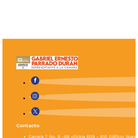
Contacto
Carrera 7 No. 8 -68 oficina 609 - 610 Edificio Nue