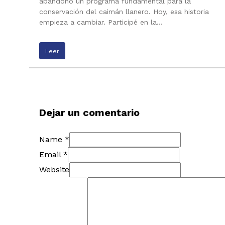
abandono un programa fundamental para la
conservación del caimán llanero. Hoy, esa historia
empieza a cambiar. Participé en la…
Leer
Dejar un comentario
Name *
Email *
Website