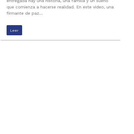
entregada hay una historia, una familia y un sueño
que comienza a hacerse realidad. En este video, una
firmante de paz…
Leer