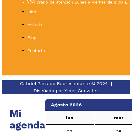
Horario de atención Lunes a Viernes de 8:00 a. m
Inicio
Historia
Blog
Contacto
Gabriel Parrado Representante © 2024 |
Diseñado por
Ylder Gonzalez
Agosto 2026
Mi
lun
mar
agenda
27
28