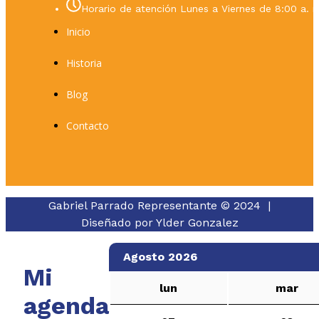
Horario de atención Lunes a Viernes de 8:00 a. m
Inicio
Historia
Blog
Contacto
Gabriel Parrado Representante © 2024 |
Diseñado por
Ylder Gonzalez
Agosto 2026
Mi
lun
mar
agenda