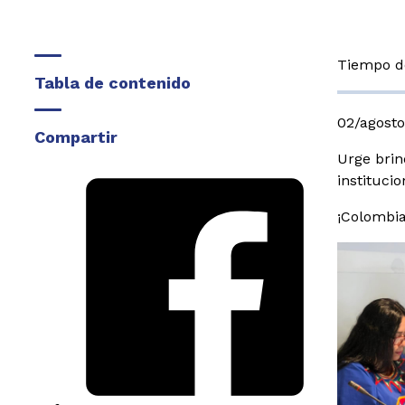
Tiempo de
Tabla de contenido
02/agost
Compartir
Urge brin
instituci
¡Colombia