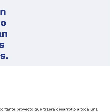
ón
ño
an
s
s.
portante proyecto que traerá desarrollo a toda una