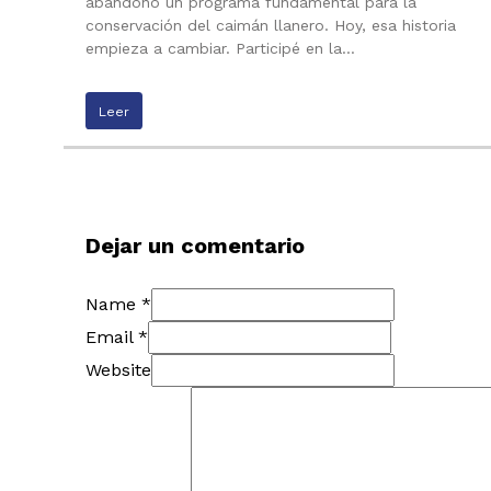
abandono un programa fundamental para la
conservación del caimán llanero. Hoy, esa historia
empieza a cambiar. Participé en la…
Leer
Dejar un comentario
Name *
Email *
Website