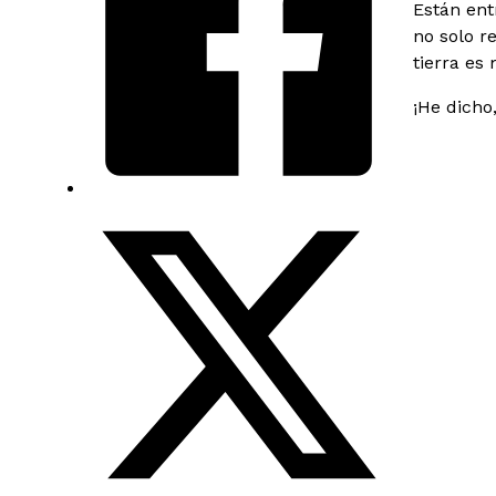
Están ent
no solo r
tierra es 
¡He dicho