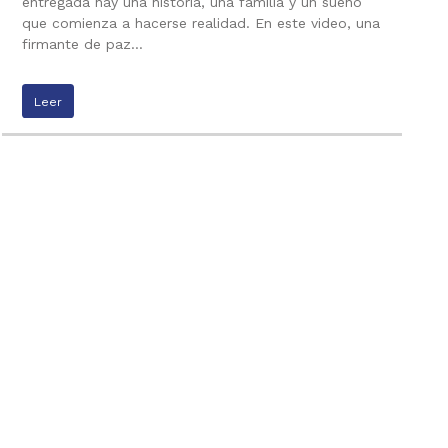
entregada hay una historia, una familia y un sueño
que comienza a hacerse realidad. En este video, una
firmante de paz…
Leer