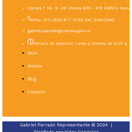
Carrera 7 No. 8 -68 oficina 609 - 610 Edificio Nue
Pbx: (57) (601) 877 0720 Ext. 5344/5345
gabriel.parrado@camara.gov.co
Horario de atención Lunes a Viernes de 8:00 a. m
Inicio
Historia
Blog
Contacto
Gabriel Parrado Representante © 2024 |
Diseñado por
Ylder Gonzalez