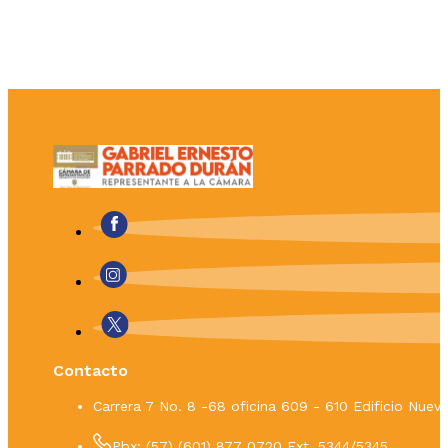
Contacto
Carrera 7 No. 8 -68 oficina 609 - 610 Edificio Nue
Pbx: (57) (601) 877 0720 Ext. 5344/5345