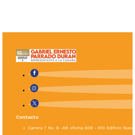
Contacto
Carrera 7 No. 8 -68 oficina 609 - 610 Edificio Nue