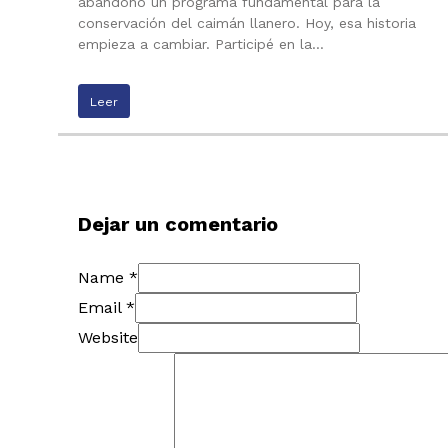
abandono un programa fundamental para la
conservación del caimán llanero. Hoy, esa historia
empieza a cambiar. Participé en la…
Leer
Dejar un comentario
Name *
Email *
Website