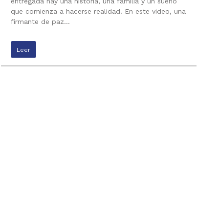
entregada hay una historia, una familia y un sueño
que comienza a hacerse realidad. En este video, una
firmante de paz…
Leer