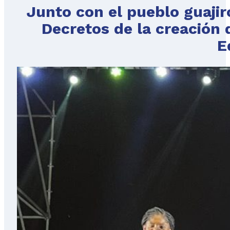
Junto con el pueblo guaji
Decretos de la creación d
E