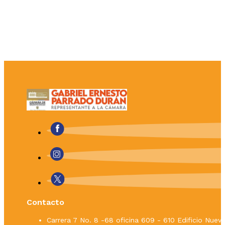
Contacto
Carrera 7 No. 8 -68 oficina 609 - 610 Edificio Nue