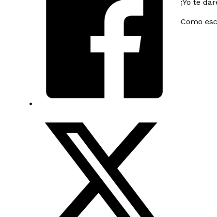
¡Yo te da
Como escr