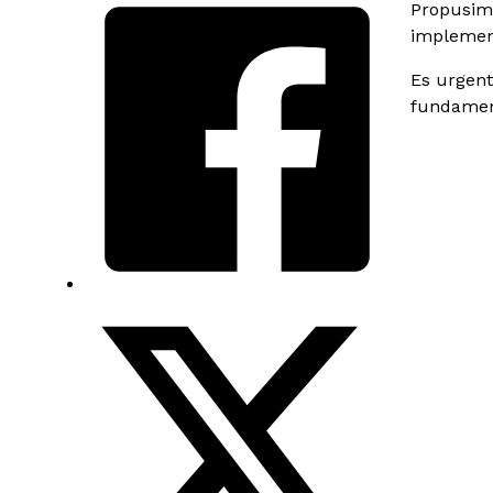
Propusimo
implemen
Es urgent
fundamen