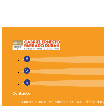
Contacto
Carrera 7 No. 8 -68 oficina 609 - 610 Edificio Nue