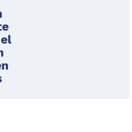
n
te
 el
n
en
s