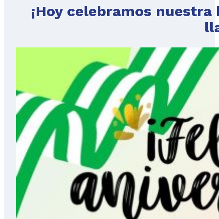
¡Hoy celebramos nuestra h
ll