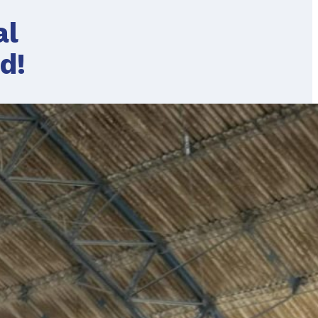
al
d!