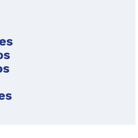
res
os
os
es