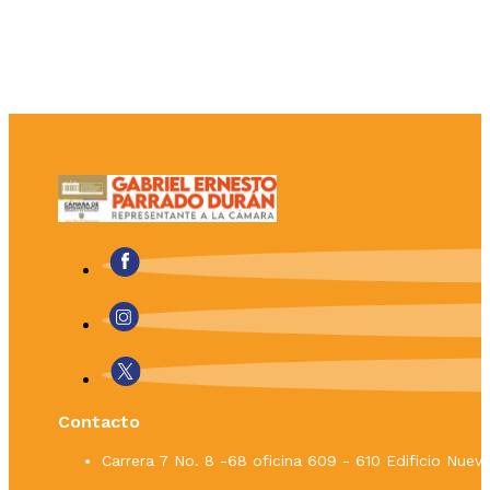
Contacto
Carrera 7 No. 8 -68 oficina 609 - 610 Edificio Nue