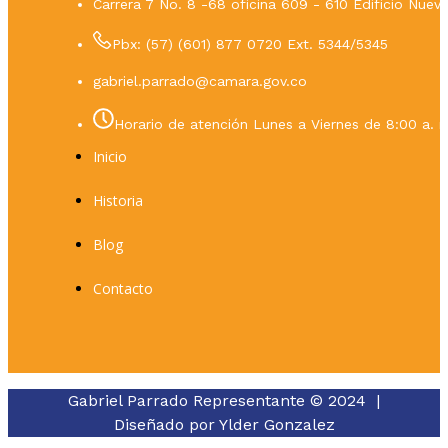
Carrera 7 No. 8 -68 oficina 609 - 610 Edificio Nue
Pbx: (57) (601) 877 0720 Ext. 5344/5345
gabriel.parrado@camara.gov.co
Horario de atención Lunes a Viernes de 8:00 a. m
Inicio
Historia
Blog
Contacto
Gabriel Parrado Representante © 2024 |
Diseñado por
Ylder Gonzalez