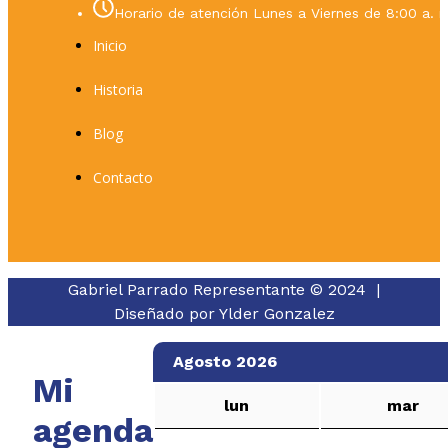
Horario de atención Lunes a Viernes de 8:00 a. m
Inicio
Historia
Blog
Contacto
Gabriel Parrado Representante © 2024 |
Diseñado por
Ylder Gonzalez
Agosto 2026
Mi
lun
mar
agenda