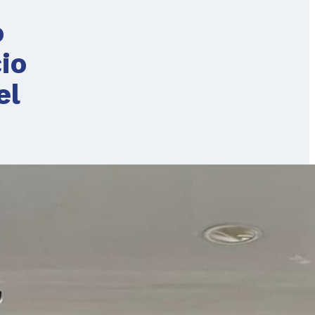
o
io
el