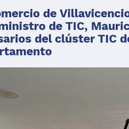
mercio de Villavicenci
ministro de TIC, Mauric
arios del clúster TIC d
rtamento