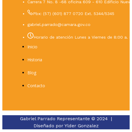
Carrera 7 No. 8 -68 oficina 609 - 610 Edificio Nue
Pbx: (57) (601) 877 0720 Ext. 5344/5345
gabriel.parrado@camara.gov.co
Horario de atención Lunes a Viernes de 8:00 a. m
Inicio
Historia
Blog
Contacto
Gabriel Parrado Representante © 2024 |
Diseñado por
Ylder Gonzalez