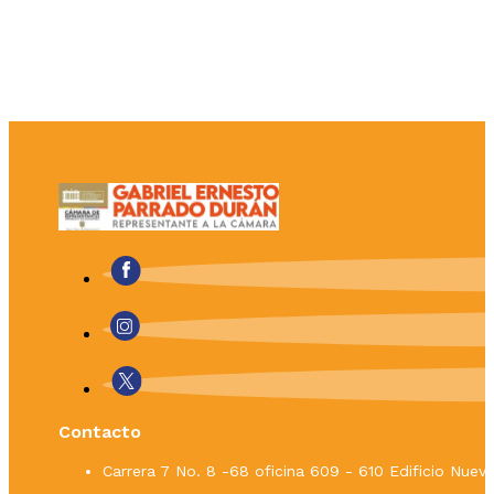
Contacto
Carrera 7 No. 8 -68 oficina 609 - 610 Edificio Nue