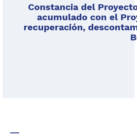
Constancia del Proyect
acumulado con el Proy
recuperación, descontami
B