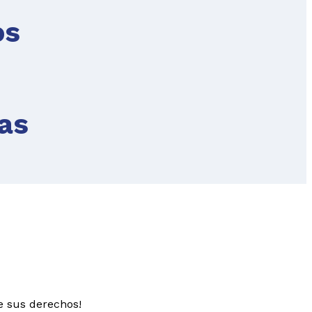
os
las
e sus derechos!