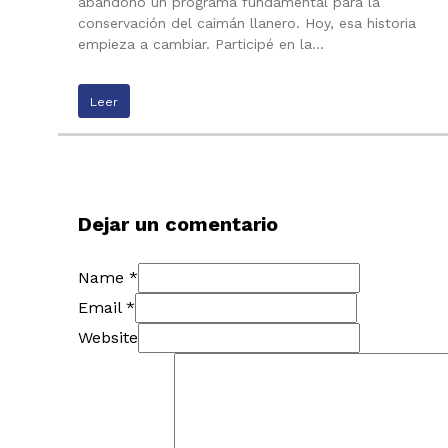
abandono un programa fundamental para la
conservación del caimán llanero. Hoy, esa historia
empieza a cambiar. Participé en la…
Leer
Dejar un comentario
Name *
Email *
Website