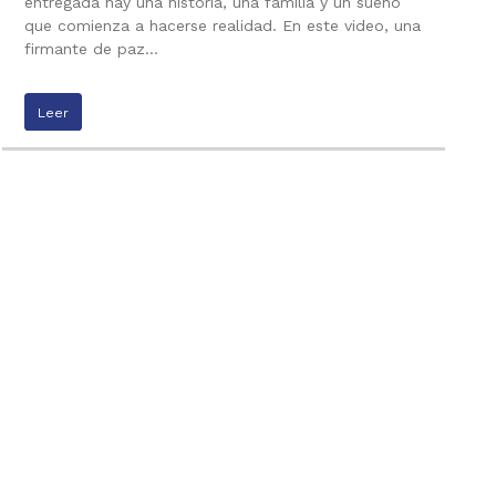
entregada hay una historia, una familia y un sueño
que comienza a hacerse realidad. En este video, una
firmante de paz…
Leer