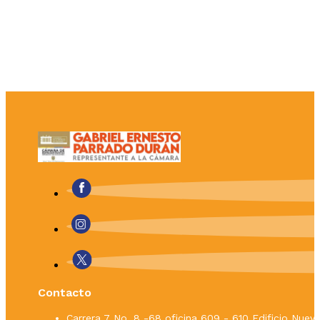
Contacto
Carrera 7 No. 8 -68 oficina 609 - 610 Edificio Nue