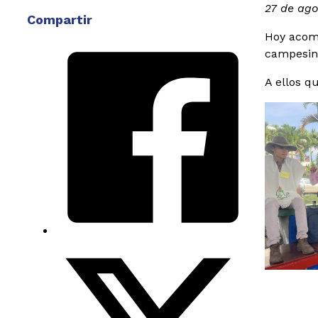
27 de ago
Compartir
Hoy acomp
campesino
A ellos q