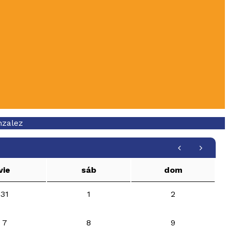
nzalez
vie
sáb
dom
31
1
2
7
8
9