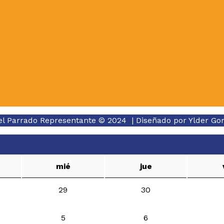
el Parrado Representante © 2024 | Diseñado por
Ylder Go
mié
jue
29
30
5
6