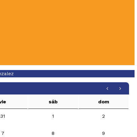
nzalez
vie
sáb
dom
31
1
2
7
8
9