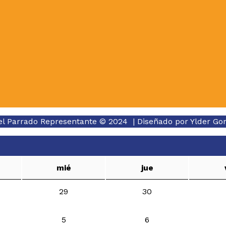
el Parrado Representante © 2024 | Diseñado por
Ylder Go
mié
jue
29
30
5
6