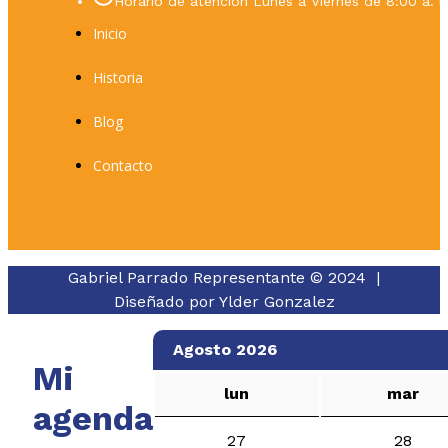
Horario de atención Lunes a Viernes de 8:00 a. m
Inicio
Historia
Blog
Contacto
Gabriel Parrado Representante © 2024 |
Diseñado por
Ylder Gonzalez
Agosto 2026
Mi
lun
mar
agenda
27
28