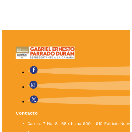
Contacto
Carrera 7 No. 8 -68 oficina 609 - 610 Edificio Nue