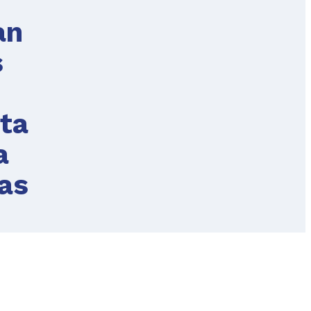
an
s
nta
a
las