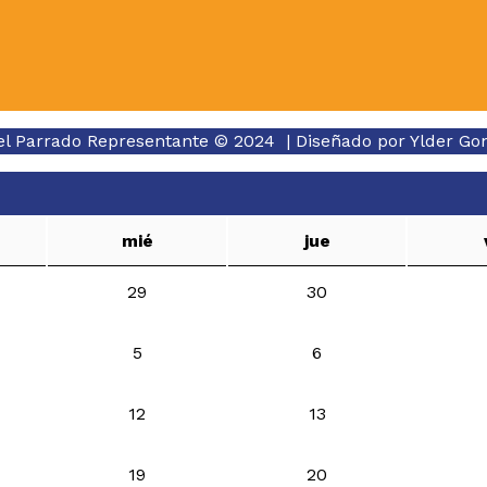
el Parrado Representante © 2024 | Diseñado por
Ylder Go
mié
jue
29
30
5
6
12
13
19
20