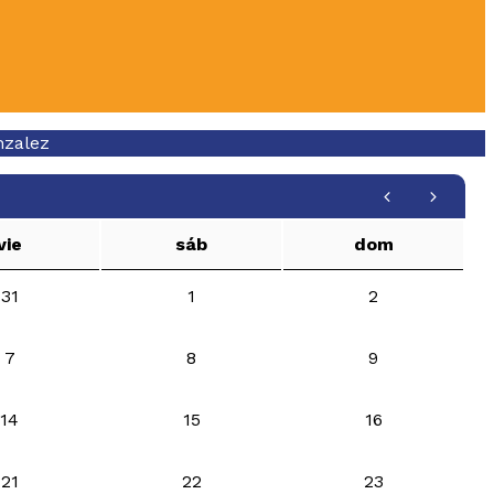
nzalez
vie
sáb
dom
31
1
2
7
8
9
14
15
16
21
22
23