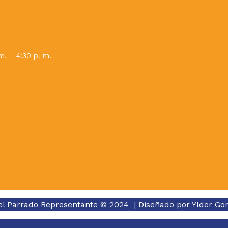
m. – 4:30 p. m.
el Parrado Representante © 2024 | Diseñado por
Ylder Go