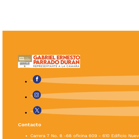
Contacto
Carrera 7 No. 8 -68 oficina 609 - 610 Edificio Nu