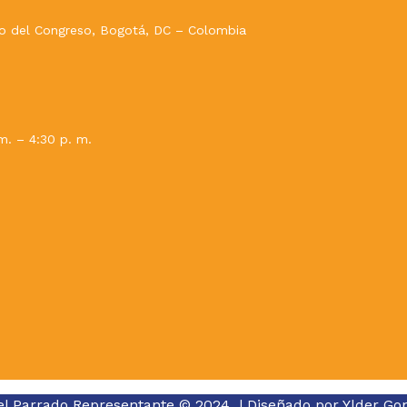
evo del Congreso, Bogotá, DC – Colombia
m. – 4:30 p. m.
el Parrado Representante © 2024 | Diseñado por
Ylder Go