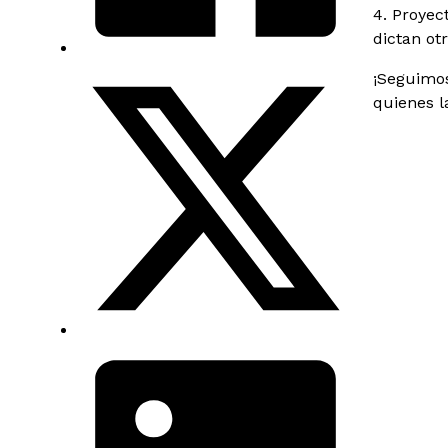
4. Proyec
dictan ot
¡Seguimos
quienes l