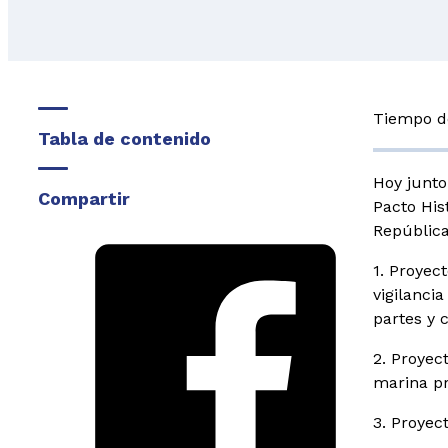
Tiempo de
Tabla de contenido
Hoy junto
Compartir
Pacto His
República
1. Proyec
vigilanci
partes y 
2. Proyec
marina pr
3. Proyec