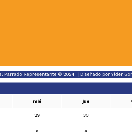
el Parrado Representante © 2024 | Diseñado por
Ylder Go
mié
jue
29
30
5
6