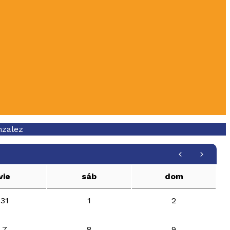
nzalez
vie
sáb
dom
31
1
2
7
8
9