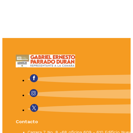
Contacto
Carrera 7 No. 8 -68 oficina 609 - 610 Edificio Nue