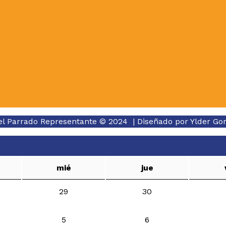
el Parrado Representante © 2024 | Diseñado por
Ylder Go
mié
jue
29
30
5
6