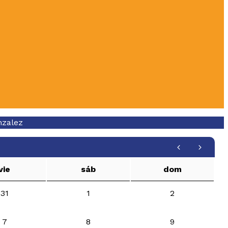
nzalez
vie
sáb
dom
31
1
2
7
8
9