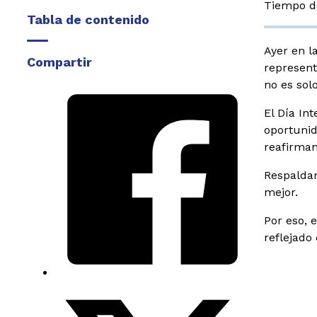
Tiempo de
Tabla de contenido
Ayer en l
Compartir
represent
no es sol
El Día In
oportunid
reafirma
Respaldam
mejor.
Por eso, 
reflejado