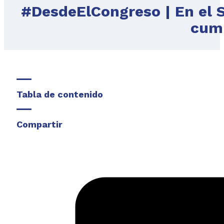
#DesdeElCongreso | En el S
cump
Tabla de contenido
Compartir