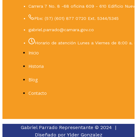
Carrera 7 No. 8 -68 oficina 609 - 610 Edificio Nue
Pbx: (57) (601) 877 0720 Ext. 5344/5345
gabriel.parrado@camara.gov.co
Horario de atención Lunes a Viernes de 8:00 a. m
Inicio
Historia
Blog
Contacto
Gabriel Parrado Representante © 2024 |
Diseñado por
Ylder Gonzalez