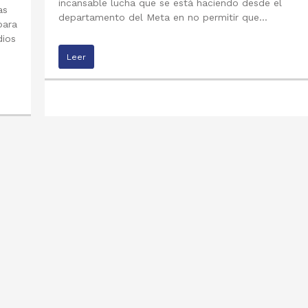
incansable lucha que se está haciendo desde el
as
departamento del Meta en no permitir que…
para
dios
Leer