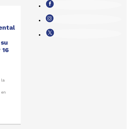
ental
 su
 16
 la
 en