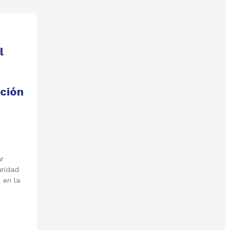
l
ación
ar
uridad
 en la