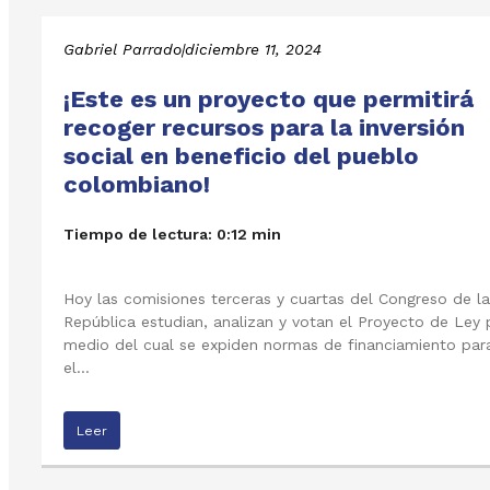
Gabriel Parrado
|
diciembre 11, 2024
¡Este es un proyecto que permitirá
recoger recursos para la inversión
social en beneficio del pueblo
colombiano!
Tiempo de lectura: 0:12 min
Hoy las comisiones terceras y cuartas del Congreso de la
República estudian, analizan y votan el Proyecto de Ley 
medio del cual se expiden normas de financiamiento par
el…
Leer